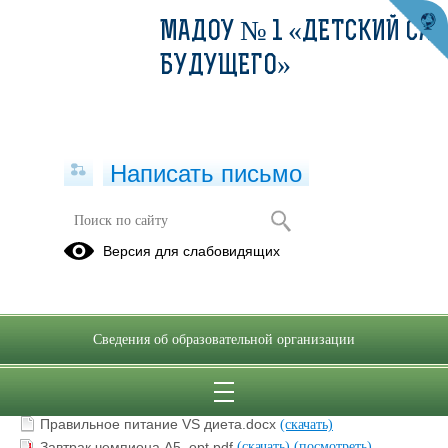
МАДОУ № 1 «ДЕТСКИЙ САД
БУДУЩЕГО»
Написать письмо
ЗОЖ
Версия для слабовидящих
Сведения об образовательной организации
Безопасно ли вегетарианство для ребенка.docx
(скачать)
Вес, вода, жир... ответы на вопросы.docx
(скачать)
Правильное питание VS диета.docx
(скачать)
Завтрак чемпиона А5_opt.pdf
(скачать)
(посмотреть)