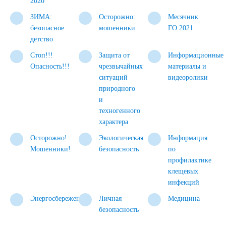
2020
ЗИМА:
Осторожно:
Месячник
безопасное
мошенники
ГО 2021
детство
Стоп!!!
Защита от
Информационные
Опасность!!!
чрезвычайных
материалы и
ситуаций
видеоролики
природного
и
техногенного
характера
Осторожно!
Экологическая
Информация
Мошенники!
безопасность
по
профилактике
клещевых
инфекций
Энергосбережение
Личная
Медицина
безопасность