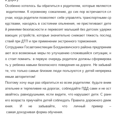
Особенно
хотелось
бы
обратиться
к
родителям
,
которые
являются
водителями
.
К
огромному
сожалению
,
до
сих
пор
встречаются
сл
учаи
,
когда
родители
позволяют
себе
управлять
транспортными
ср
едствами
,
находясь
в
состоянии
опьянения
,
не
пристегивают
дете
й
ремнями
безопасности
и
перевозят
малышей
без
детских
удержи
вающих
устройств
,
которые
значительно
снижают
тяжесть
послед
ствий
при
ДТП
и
при
применении
экстренного
торможения
.
Сотрудники
Госавтоинспекции
Богдановичского
района
предприним
ают
все
возможные
меры
по
улучшению
сложившейся
ситуации
,
н
о
стоит
помнить
:
в
первую
очередь
родители
должны
сформирова
ть
у
ребенка
навыки
безопасного
поведения
на
дороге
.
Не
забывай
те
,
что
только
самые
близкие
люди
пользуются
у
детей
непререка
емым
авторитетом
!
Поэтому
хочу
еще
раз
обратиться
ко
всем
родителям
:
будьте
вним
ательнее
и
терпеливее
на
дорогах
,
соблюдайте
ПДД
сами
и
не
ост
авайтесь
равнодушными
,
если
видите
,
что
нарушают
дети
.
С
ранн
его
возраста
приучайте
детей
соблюдать
Правила
дорожного
движ
ения
.
И
не
забывайте
,
что
личный
пример
–
самая
доходчивая
форма
обучения
.