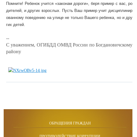
Помните
!
Ребенок
учится
«
законам
дороги
»,
беря
пример
с
вас
,
ро
дителей
,
и
других
взрослых
.
Пусть
Ваш
пример
учит
дисциплинир
ованному
поведению
на
улице
не
только
Вашего
ребенка
,
но
и
дру
гих
детей
.
--
С уважением, ОГИБДД ОМВД России по Богдановичскому
району
ОБРАЩЕНИЯ ГРАЖДАН
ПРОТИВОДЕЙСТВИЕ КОРРУПЦИИ