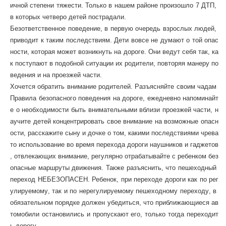
ичной
степени
тяжести
.
Только
в
нашем
районе
произошло
7
ДТП
,
в
которых
четверо
детей
пострадали
.
Безответственное
поведение
,
в
первую
очередь
взрослых
людей
,
приводит
к
таким
последствиям
.
Дети
вовсе
не
думают
о
той
опас
ности
,
которая
может
возникнуть
на
дороге
.
Они
ведут
себя
так
,
ка
к
поступают
в
подобной
ситуации
их
родители
,
повторяя
манеру
по
ведения
и
на
проезжей
части
.
Хочется
обратить
внимание
родителей
.
Разъясняйте
своим
чадам
Правила
безопасного
поведения
на
дороге
,
ежедневно
напоминайт
е
о
необходимости
быть
внимательными
вблизи
проезжей
части
,
н
аучите
детей
концентрировать
свое
внимание
на
возможные
опасн
ости
,
расскажите
сыну
и
дочке
о
том
,
какими
последствиями
чрева
то
использование
во
время
перехода
дороги
наушников
и
гаджетов
,
отвлекающих
внимание
,
регулярно
отрабатывайте
с
ребенком
без
опасные
маршруты
движения
.
Также
разъяснить
,
что
пешеходный
переход
НЕБЕЗОПАСЕН
.
Ребенок
,
при
переходе
дороги
как
по
рег
улируемому
,
так
и
по
нерегулируемому
пешеходному
переходу
,
в
обязательном
порядке
должен
убедиться
,
что
приближающиеся
ав
томобили
остановились
и
пропускают
его
,
только
тогда
переходит
ь
дорогу
.