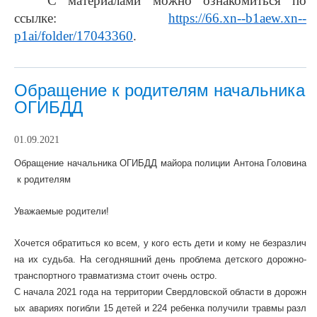
С материалами можно ознакомиться по
ссылке:
https://66.xn--b1aew.xn--
p1ai/folder/17043360
.
Обращение к родителям начальника
ОГИБДД
01.09.2021
Обращение
начальника
ОГИБДД
майора
полиции
Антона
Головина
к
родителям
Уважаемые
родители
!
Хочется
обратиться
ко
всем
,
у
кого
есть
дети
и
кому
не
безразлич
на
их
судьба
.
На
сегодняшний
день
проблема
детского
дорожно
-
транспортного
травматизма
стоит
очень
остро
.
С
начала
2021
года
на
территории
Свердловской
области
в
дорожн
ых
авариях
погибли
15
детей
и
224
ребенка
получили
травмы
разл